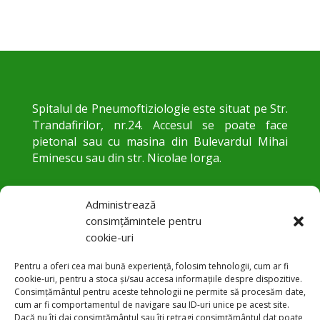
Spitalul de Pneumoftiziologie este situat pe Str.
Trandafirilor, nr.24. Accesul se poate face
pietonal sau cu masina din Bulevardul Mihai
Eminescu sau din str. Nicolae Iorga.
Administrează
consimțămintele pentru
cookie-uri
Pentru a oferi cea mai bună experiență, folosim tehnologii, cum ar fi
cookie-uri, pentru a stoca și/sau accesa informațiile despre dispozitive.
Consimțământul pentru aceste tehnologii ne permite să procesăm date,
cum ar fi comportamentul de navigare sau ID-uri unice pe acest site.
Str. Trandafirilor 24, Botoșani
Dacă nu îți dai consimțământul sau îți retragi consimțământul dat poate
