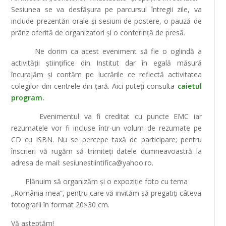
Sesiunea se va desfășura pe parcursul întregii zile, va
include prezentări orale și sesiuni de postere, o pauză de
prânz oferită de organizatori și o conferință de presă.
Ne dorim ca acest eveniment să fie o oglindă a
activității științifice din Institut dar în egală măsură
încurajăm și contăm pe lucrările ce reflectă activitatea
colegilor din centrele din țară. Aici puteți consulta
caietul
program.
Evenimentul va fi creditat cu puncte EMC iar
rezumatele vor fi incluse într-un volum de rezumate pe
CD cu ISBN. Nu se percepe taxă de participare; pentru
înscrieri vă rugăm să trimiteţi datele dumneavoastră la
adresa de mail: sesiunestiintifica@yahoo.ro.
Plănuim să organizăm și o expoziție foto cu tema
„România mea”, pentru care vă invităm să pregatiți câteva
fotografii în format 20×30 cm.
Vă aşteptăm!