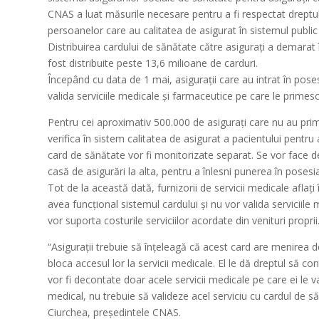
CNAS a luat măsurile necesare pentru a fi respectat dreptul 
persoanelor care au calitatea de asigurat în sistemul public
Distribuirea cardului de sănătate către asiguraţi a demarat 
fost distribuite peste 13,6 milioane de carduri.
Începând cu data de 1 mai, asiguraţii care au intrat în poses
valida serviciile medicale şi farmaceutice pe care le primesc 
Pentru cei aproximativ 500.000 de asiguraţi care nu au primi
verifica în sistem calitatea de asigurat a pacientului pentru 
card de sănătate vor fi monitorizate separat. Se vor face d
casă de asigurări la alta, pentru a înlesni punerea în posesi
Tot de la această dată, furnizorii de servicii medicale aflaţi
avea funcţional sistemul cardului şi nu vor valida serviciile 
vor suporta costurile serviciilor acordate din venituri proprii
“Asiguraţii trebuie să înţeleagă că acest card are menirea d
bloca accesul lor la servicii medicale. El le dă dreptul să c
vor fi decontate doar acele servicii medicale pe care ei le va
medical, nu trebuie să valideze acel serviciu cu cardul de s
Ciurchea, preşedintele CNAS.