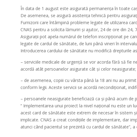
În data de 1 august este asigurată permanenţa în toate casel
De asemenea, se asigură asistenţa tehnică pentru asiguraţi ş
Furnizorii care întâmpină probleme legate de utilizarea card
CNAS pentru a solicita lămuriri şi ajutor, 24 de ore din 24, 7 
Asiguraţii pot apela numărul de telefon inscripţionat pe ca
legate de cardul de sănătate, de luni până vineri în intervalu
Introducerea cardului de sănătate nu modifică drepturile asig
– serviciile medicale de urgenţă se vor acorda fără să fie n
acordă atât persoanelor asigurate cât şi celor neasigurate;
– de asemenea, copiii cu vârsta până la 18 ani nu au primit 
conform legii. Aceste servicii se acordă necondiţionat, indife
– persoanele neasigurate beneficiază ca şi până acum de p
“ Implementarea unui proiect la nivel naţional nu este un lu
acest card de sănătate este extrem de necesar în sistem şi f
implicate. CNAS a creat condiţiile de implementare, dar imp
atunci când pacientul se prezintă cu cardul de sănătate”, a