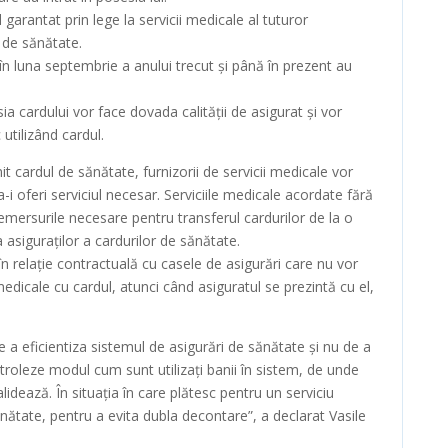
garantat prin lege la servicii medicale al tuturor
 de sănătate.
în luna septembrie a anului trecut şi până în prezent au
ia cardului vor face dovada calităţii de asigurat şi vor
utilizând cardul.
t cardul de sănătate, furnizorii de servicii medicale vor
a-i oferi serviciul necesar. Serviciile medicale acordate fără
emersurile necesare pentru transferul cardurilor de la o
a asiguraţilor a cardurilor de sănătate.
 în relaţie contractuală cu casele de asigurări care nu vor
medicale cu cardul, atunci când asiguratul se prezintă cu el,
.
e a eficientiza sistemul de asigurări de sănătate şi nu de a
ontroleze modul cum sunt utilizaţi banii în sistem, de unde
lidează. În situaţia în care plătesc pentru un serviciu
ănătate, pentru a evita dubla decontare”, a declarat Vasile