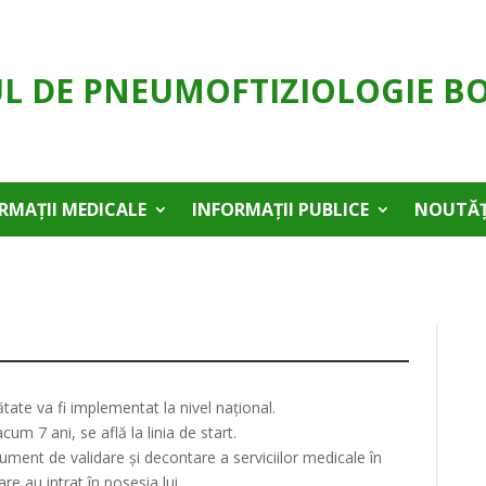
UL DE PNEUMOFTIZIOLOGIE B
RMAȚII MEDICALE
INFORMAȚII PUBLICE
NOUTĂȚ
ate va fi implementat la nivel naţional.
m 7 ani, se află la linia de start.
ument de validare şi decontare a serviciilor medicale în
re au intrat în posesia lui.