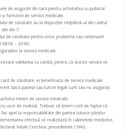
e de asigurări din ţară pentru activitatea cu publicul.
i furnizorii de servicii medicale.
ului de sănătate au la dispoziţie Helpdesk-ul din cadrul
zile din 7.
rdul de sănătate pentru orice probleme sau nelămuriri
l 08:00 – 20:00.
uraţilor la servicii medicale:
ecesară validarea cu cardul, pentru că aceste servicii se
card de sănătate, ei beneficiază de servicii medicale
rent dacă parinţii sau tutorii legali sunt sau nu asiguraţi;
achetul minim de servicii medicale.
cru uşor de realizat. Trebuie să ţinem cont de faptul că
ac apel la responsabilitate din partea tuturor părţilor
lementarea efectivă se realizează în cabinetele medicilor,
 declarat Vasile Ciurchea, preşedintele CNAS.