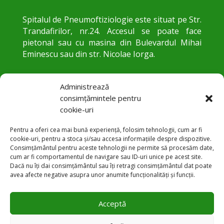
Spitalul de Pneumoftiziologie este situat pe Str.
Trandafirilor, nr.24. Accesul se poate face
pietonal sau cu masina din Bulevardul Mihai
Eminescu sau din str. Nicolae Iorga.
Administrează
consimțămintele pentru
cookie-uri
Pentru a oferi cea mai bună experiență, folosim tehnologii, cum ar fi
cookie-uri, pentru a stoca și/sau accesa informațiile despre dispozitive.
Consimțământul pentru aceste tehnologii ne permite să procesăm date,
cum ar fi comportamentul de navigare sau ID-uri unice pe acest site.
Str. Trandafirilor 24, Botoșani
Dacă nu îți dai consimțământul sau îți retragi consimțământul dat poate

avea afecte negative asupra unor anumite funcționalități și funcții.
+40 231 584 083

Acceptă
office@pneumobt.ro
