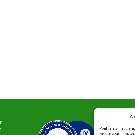
Ad
t
Pentru a oferi cea ma
e
pentru a stoca și/sa