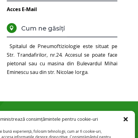
Acces E-Mail
Cum ne găsiți

Spitalul de Pneumoftiziologie este situat pe
Str. Trandafirilor, nr.24. Accesul se poate face
pietonal sau cu masina din Bulevardul Mihai
Eminescu sau din str. Nicolae Iorga.
ministrează consimțămintele pentru cookie-uri
Str. Trandafirilor 24, Botoșani

i bună experiență, folosim tehnologii, cum ar fi cookie-uri,
u accesa informațiile despre dispozitive. Consimțământul pentru