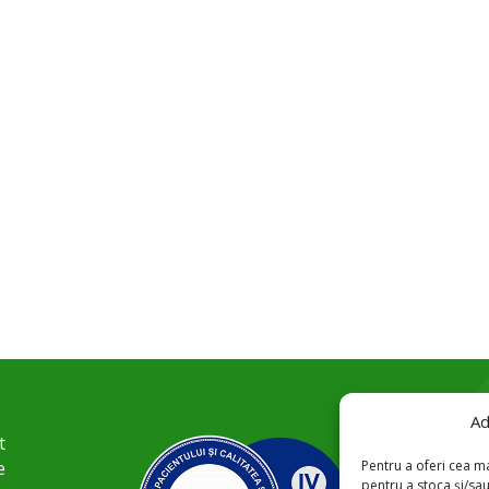
Ad
t
Pentru a oferi cea ma
e
pentru a stoca și/sa