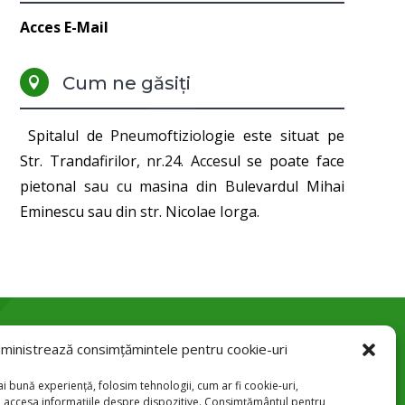
Acces E-Mail
Cum ne găsiți

Spitalul de Pneumoftiziologie este situat pe
Str. Trandafirilor, nr.24. Accesul se poate face
pietonal sau cu masina din Bulevardul Mihai
Eminescu sau din str. Nicolae Iorga.
ministrează consimțămintele pentru cookie-uri
Str. Trandafirilor 24, Botoșani

i bună experiență, folosim tehnologii, cum ar fi cookie-uri,
u accesa informațiile despre dispozitive. Consimțământul pentru