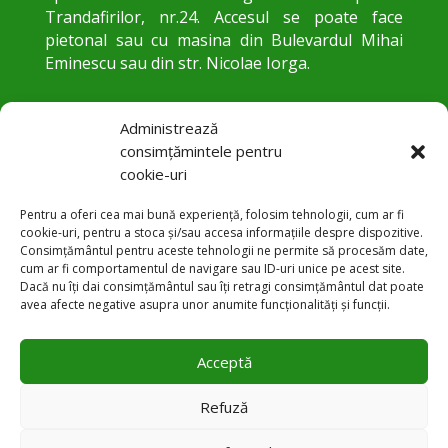
Trandafirilor, nr.24. Accesul se poate face
pietonal sau cu masina din Bulevardul Mihai
Eminescu sau din str. Nicolae Iorga.
Administrează
consimțămintele pentru
cookie-uri
Pentru a oferi cea mai bună experiență, folosim tehnologii, cum ar fi
cookie-uri, pentru a stoca și/sau accesa informațiile despre dispozitive.
Consimțământul pentru aceste tehnologii ne permite să procesăm date,
cum ar fi comportamentul de navigare sau ID-uri unice pe acest site.
Str. Trandafirilor 24, Botoșani
Dacă nu îți dai consimțământul sau îți retragi consimțământul dat poate

avea afecte negative asupra unor anumite funcționalități și funcții.
+40 231 584 083

Acceptă
office@pneumobt.ro

Refuză