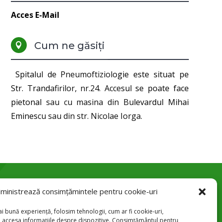
Acces E-Mail
Cum ne găsiți

Spitalul de Pneumoftiziologie este situat pe
Str. Trandafirilor, nr.24. Accesul se poate face
pietonal sau cu masina din Bulevardul Mihai
Eminescu sau din str. Nicolae Iorga.
ministrează consimțămintele pentru cookie-uri
Str. Trandafirilor 24, Botoșani

i bună experiență, folosim tehnologii, cum ar fi cookie-uri,
u accesa informațiile despre dispozitive. Consimțământul pentru