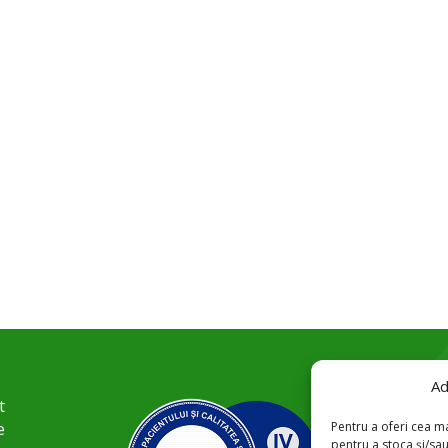
Ad
t
Pentru a oferi cea ma
e
pentru a stoca și/sa