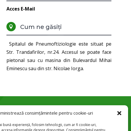
Acces E-Mail
Cum ne găsiți

Spitalul de Pneumoftiziologie este situat pe
Str. Trandafirilor, nr.24. Accesul se poate face
pietonal sau cu masina din Bulevardul Mihai
Eminescu sau din str. Nicolae Iorga.
ministrează consimțămintele pentru cookie-uri
Str. Trandafirilor 24, Botoșani

i bună experiență, folosim tehnologii, cum ar fi cookie-uri,
u accesa informațiile despre dispozitive. Consimțământul pentru