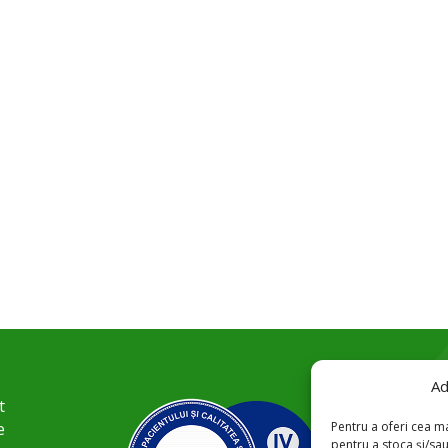
Ad
t
Pentru a oferi cea ma
e
pentru a stoca și/sa