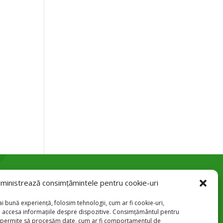
ministrează consimțămintele pentru cookie-uri
Str. Trandafirilor 24, Botoșani

i bună experiență, folosim tehnologii, cum ar fi cookie-uri,
u accesa informațiile despre dispozitive. Consimțământul pentru
+40 231 584 083

e permite să procesăm date, cum ar fi comportamentul de