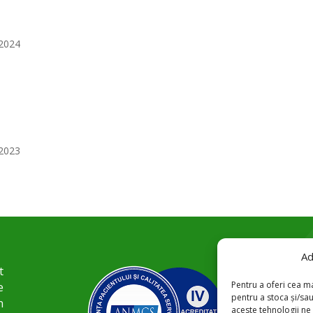
2024
2023
Ad
t
Pentru a oferi cea ma
e
pentru a stoca și/sa
n
aceste tehnologii n