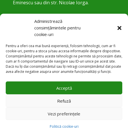
Eminescu sau din str. Nicolae Iorga.
Administrează
consimțămintele pentru
cookie-uri
Pentru a oferi cea mai bună experiență, folosim tehnologii, cum ar fi
cookie-uri, pentru a stoca și/sau accesa informațiile despre dispozitive.
Consimțământul pentru aceste tehnologii ne permite să procesăm date,
cum ar fi comportamentul de navigare sau ID-uri unice pe acest site.
Str. Trandafirilor 24, Botoșani
Dacă nu îți dai consimțământul sau îți retragi consimțământul dat poate

avea afecte negative asupra unor anumite funcționalități și funcții.
+40 231 584 083

Acceptă
office@pneumobt.ro

Refuză
Vezi preferințele
© 2025 – Spitalul de PNEUMOFTIZIOLOGIE Botoșani
Politică cookie-uri