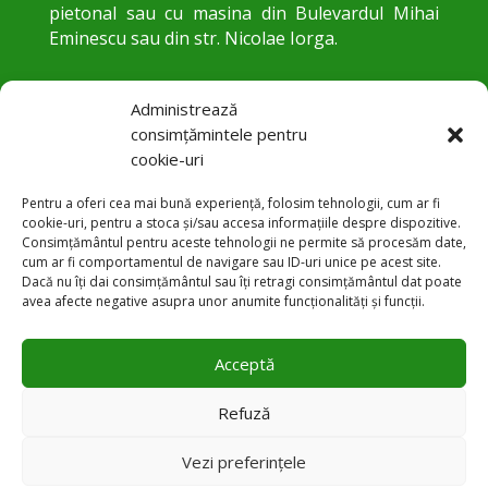
pietonal sau cu masina din Bulevardul Mihai
Eminescu sau din str. Nicolae Iorga.
Administrează
consimțămintele pentru
cookie-uri
Pentru a oferi cea mai bună experiență, folosim tehnologii, cum ar fi
cookie-uri, pentru a stoca și/sau accesa informațiile despre dispozitive.
Consimțământul pentru aceste tehnologii ne permite să procesăm date,
cum ar fi comportamentul de navigare sau ID-uri unice pe acest site.
Str. Trandafirilor 24, Botoșani
Dacă nu îți dai consimțământul sau îți retragi consimțământul dat poate

avea afecte negative asupra unor anumite funcționalități și funcții.
+40 231 584 083

Acceptă
office@pneumobt.ro

Refuză
Vezi preferințele