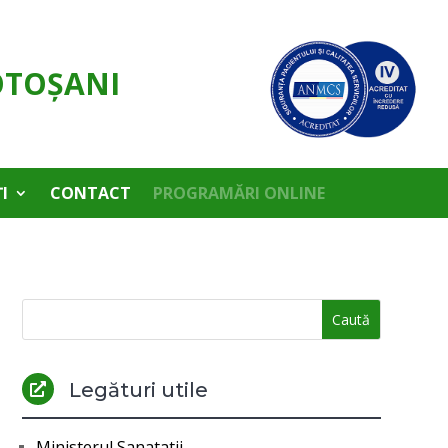
OTOŞANI
I
CONTACT
PROGRAMĂRI ONLINE
Legături utile

Ministerul Sanatatii