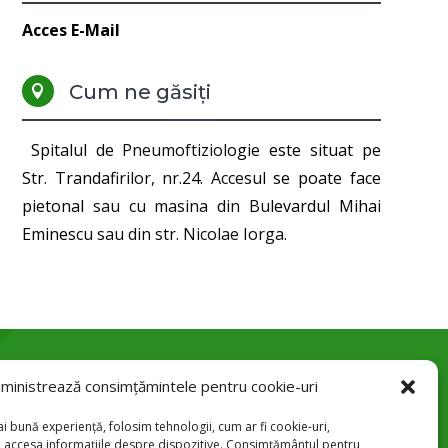
Acces E-Mail
Cum ne găsiți

Spitalul de Pneumoftiziologie este situat pe
Str. Trandafirilor, nr.24. Accesul se poate face
pietonal sau cu masina din Bulevardul Mihai
Eminescu sau din str. Nicolae Iorga.
ministrează consimțămintele pentru cookie-uri
Str. Trandafirilor 24, Botoșani

i bună experiență, folosim tehnologii, cum ar fi cookie-uri,
u accesa informațiile despre dispozitive. Consimțământul pentru