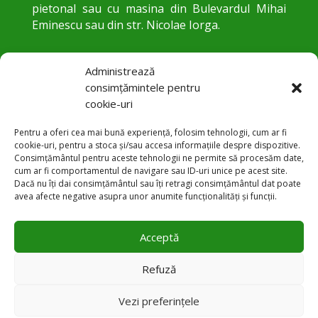
pietonal sau cu masina din Bulevardul Mihai
Eminescu sau din str. Nicolae Iorga.
Administrează
consimțămintele pentru
cookie-uri
Pentru a oferi cea mai bună experiență, folosim tehnologii, cum ar fi
cookie-uri, pentru a stoca și/sau accesa informațiile despre dispozitive.
Consimțământul pentru aceste tehnologii ne permite să procesăm date,
cum ar fi comportamentul de navigare sau ID-uri unice pe acest site.
Str. Trandafirilor 24, Botoșani
Dacă nu îți dai consimțământul sau îți retragi consimțământul dat poate

avea afecte negative asupra unor anumite funcționalități și funcții.
+40 231 584 083

Acceptă
office@pneumobt.ro

Refuză
Vezi preferințele