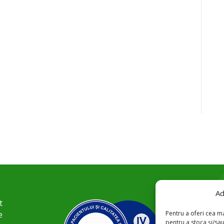
Ad
t
Pentru a oferi cea ma
e
pentru a stoca și/sa