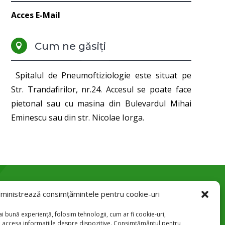
Acces E-Mail
Cum ne găsiți

Spitalul de Pneumoftiziologie este situat pe
Str. Trandafirilor, nr.24. Accesul se poate face
pietonal sau cu masina din Bulevardul Mihai
Eminescu sau din str. Nicolae Iorga.
ministrează consimțămintele pentru cookie-uri
Str. Trandafirilor 24, Botoșani

i bună experiență, folosim tehnologii, cum ar fi cookie-uri,
u accesa informațiile despre dispozitive. Consimțământul pentru