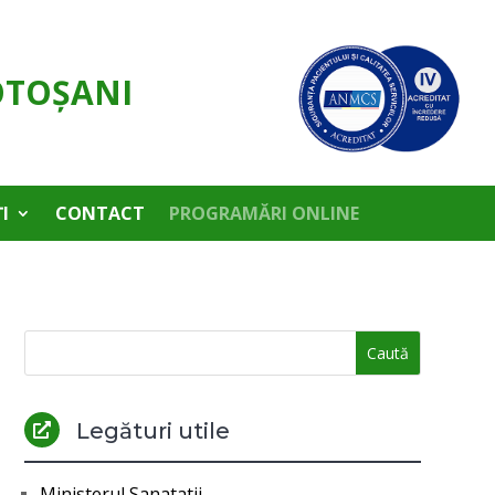
OTOŞANI
I
CONTACT
PROGRAMĂRI ONLINE
Legături utile

Ministerul Sanatatii