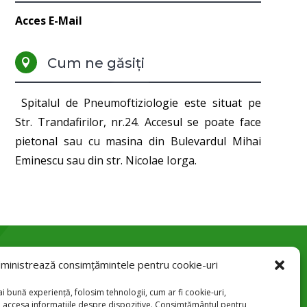
Acces E-Mail
Cum ne găsiți

Spitalul de Pneumoftiziologie este situat pe
Str. Trandafirilor, nr.24. Accesul se poate face
pietonal sau cu masina din Bulevardul Mihai
Eminescu sau din str. Nicolae Iorga.
ministrează consimțămintele pentru cookie-uri
Str. Trandafirilor 24, Botoșani

i bună experiență, folosim tehnologii, cum ar fi cookie-uri,
u accesa informațiile despre dispozitive. Consimțământul pentru