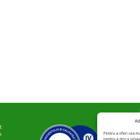
Ad
t
Pentru a oferi cea ma
e
pentru a stoca și/sa