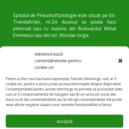
Spitalul de Pneumoftiziologie este situat pe Str.
Trandafirilor, nr.24. Accesul se poate face
pietonal sau cu masina din Bulevardul Mihai
Eminescu sau din str. Nicolae Iorga.
Administrează
consimțămintele pentru
cookie-uri
Pentru a oferi cea mai bună experiență, folosim tehnologii, cum ar fi
cookie-uri, pentru a stoca și/sau accesa informațiile despre dispozitive.
Consimțământul pentru aceste tehnologii ne permite să procesăm date,
cum ar fi comportamentul de navigare sau ID-uri unice pe acest site.
Str. Trandafirilor 24, Botoșani
Dacă nu îți dai consimțământul sau îți retragi consimțământul dat poate

avea afecte negative asupra unor anumite funcționalități și funcții.
+40 231 584 083

Acceptă
office@pneumobt.ro
